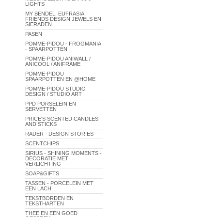
LIGHTS
MY BENDEL, EUFRASIA,
FRIENDS DESIGN JEWELS EN
SIERADEN
PASEN
POMME-PIDOU - FROGMANIA
- SPAARPOTTEN
POMME-PIDOU ANIWALL /
ANICOOL / ANIFRAME
POMME-PIDOU
SPAARPOTTEN EN @HOME
POMME-PIDOU STUDIO
DESIGN / STUDIO ART
PPD PORSELEIN EN
SERVETTEN
PRICE'S SCENTED CANDLES
AND STICKS
RÄDER - DESIGN STORIES
SCENTCHIPS
SIRIUS - SHINING MOMENTS -
DECORATIE MET
VERLICHTING
SOAP&GIFTS
TASSEN - PORCELEIN MET
EEN LACH
TEKSTBORDEN EN
TEKSTHARTEN
THEE EN EEN GOED