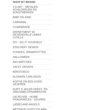
SHOP BY BRAND
3 D ART - METALEN
SCHILDERIJEN EN
KUNSTWERKEN
BABY EN KIND
CARNAVAL
COWPARADE
DEPARTMENT 56
DICKENSVILLE LEMAX
LUVILLE
DIY - DO IT YOURSELF
ESSCHERT DESIGN
FONKIES, SPAARPOTTEN
HALLOWEEN
IKKI WATCHES
JACKY ZEGERS
KERSTDECO
KLOKKEN CARLSSON
KOFFIE EN EEN GOED
GESPREK
KURT S. ADLER KERST- EN
VERZAMELORNAMENTEN
LACROSSE - HOME
FRAGRANCES - GEUREN
LADIES AND ANGELS
MESSAGELIGHTS EN MINI-