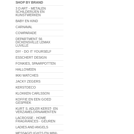
SHOP BY BRAND
3 D ART - METALEN
SCHILDERIJEN EN
KUNSTWERKEN
BABY EN KIND
CARNAVAL
COWPARADE
DEPARTMENT 56
DICKENSVILLE LEMAX
LUVILLE
DIY - DO IT YOURSELF
ESSCHERT DESIGN
FONKIES, SPAARPOTTEN
HALLOWEEN
IKKI WATCHES
JACKY ZEGERS
KERSTDECO
KLOKKEN CARLSSON
KOFFIE EN EEN GOED
GESPREK
KURT S. ADLER KERST- EN
VERZAMELORNAMENTEN
LACROSSE - HOME
FRAGRANCES - GEUREN
LADIES AND ANGELS
MESSAGELIGHTS EN MINI-