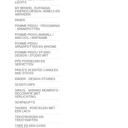
LIGHTS
MY BENDEL, EUFRASIA,
FRIENDS DESIGN JEWELS EN
SIERADEN
PASEN
POMME-PIDOU - FROGMANIA
- SPAARPOTTEN
POMME-PIDOU ANIWALL /
ANICOOL / ANIFRAME
POMME-PIDOU
SPAARPOTTEN EN @HOME
POMME-PIDOU STUDIO
DESIGN / STUDIO ART
PPD PORSELEIN EN
SERVETTEN
PRICE'S SCENTED CANDLES
AND STICKS
RÄDER - DESIGN STORIES
SCENTCHIPS
SIRIUS - SHINING MOMENTS -
DECORATIE MET
VERLICHTING
SOAP&GIFTS
TASSEN - PORCELEIN MET
EEN LACH
TEKSTBORDEN EN
TEKSTHARTEN
THEE EN EEN GOED