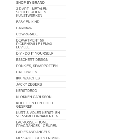
SHOP BY BRAND
3 D ART - METALEN
SCHILDERIJEN EN
KUNSTWERKEN
BABY EN KIND
CARNAVAL
COWPARADE
DEPARTMENT 56
DICKENSVILLE LEMAX
LUVILLE
DIY - DO IT YOURSELF
ESSCHERT DESIGN
FONKIES, SPAARPOTTEN
HALLOWEEN
IKKI WATCHES
JACKY ZEGERS
KERSTDECO
KLOKKEN CARLSSON
KOFFIE EN EEN GOED
GESPREK
KURT S. ADLER KERST- EN
VERZAMELORNAMENTEN
LACROSSE - HOME
FRAGRANCES - GEUREN
LADIES AND ANGELS
MESSAGELIGHTS EN MINI-