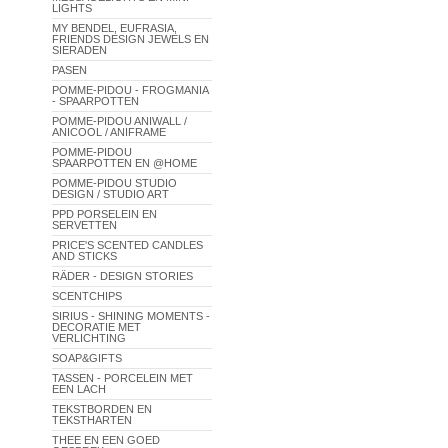
LIGHTS
MY BENDEL, EUFRASIA,
FRIENDS DESIGN JEWELS EN
SIERADEN
PASEN
POMME-PIDOU - FROGMANIA
- SPAARPOTTEN
POMME-PIDOU ANIWALL /
ANICOOL / ANIFRAME
POMME-PIDOU
SPAARPOTTEN EN @HOME
POMME-PIDOU STUDIO
DESIGN / STUDIO ART
PPD PORSELEIN EN
SERVETTEN
PRICE'S SCENTED CANDLES
AND STICKS
RÄDER - DESIGN STORIES
SCENTCHIPS
SIRIUS - SHINING MOMENTS -
DECORATIE MET
VERLICHTING
SOAP&GIFTS
TASSEN - PORCELEIN MET
EEN LACH
TEKSTBORDEN EN
TEKSTHARTEN
THEE EN EEN GOED