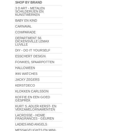
SHOP BY BRAND
3 D ART - METALEN
SCHILDERIJEN EN
KUNSTWERKEN
BABY EN KIND
CARNAVAL
COWPARADE
DEPARTMENT 56
DICKENSVILLE LEMAX
LUVILLE
DIY - DO IT YOURSELF
ESSCHERT DESIGN
FONKIES, SPAARPOTTEN
HALLOWEEN
IKKI WATCHES
JACKY ZEGERS
KERSTDECO
KLOKKEN CARLSSON
KOFFIE EN EEN GOED
GESPREK
KURT S. ADLER KERST- EN
VERZAMELORNAMENTEN
LACROSSE - HOME
FRAGRANCES - GEUREN
LADIES AND ANGELS
MESSAGELIGHTS EN MINI-