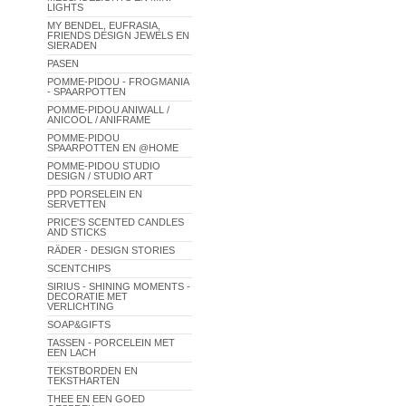
LIGHTS
MY BENDEL, EUFRASIA,
FRIENDS DESIGN JEWELS EN
SIERADEN
PASEN
POMME-PIDOU - FROGMANIA
- SPAARPOTTEN
POMME-PIDOU ANIWALL /
ANICOOL / ANIFRAME
POMME-PIDOU
SPAARPOTTEN EN @HOME
POMME-PIDOU STUDIO
DESIGN / STUDIO ART
PPD PORSELEIN EN
SERVETTEN
PRICE'S SCENTED CANDLES
AND STICKS
RÄDER - DESIGN STORIES
SCENTCHIPS
SIRIUS - SHINING MOMENTS -
DECORATIE MET
VERLICHTING
SOAP&GIFTS
TASSEN - PORCELEIN MET
EEN LACH
TEKSTBORDEN EN
TEKSTHARTEN
THEE EN EEN GOED