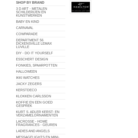
SHOP BY BRAND
3 D ART - METALEN
SCHILDERIJEN EN
KUNSTWERKEN
BABY EN KIND
CARNAVAL
COWPARADE
DEPARTMENT 56
DICKENSVILLE LEMAX
LUVILLE
DIY - DO IT YOURSELF
ESSCHERT DESIGN
FONKIES, SPAARPOTTEN
HALLOWEEN
IKKI WATCHES
JACKY ZEGERS
KERSTDECO
KLOKKEN CARLSSON
KOFFIE EN EEN GOED
GESPREK
KURT S. ADLER KERST- EN
VERZAMELORNAMENTEN
LACROSSE - HOME
FRAGRANCES - GEUREN
LADIES AND ANGELS
MESSAGELIGHTS EN MINI-