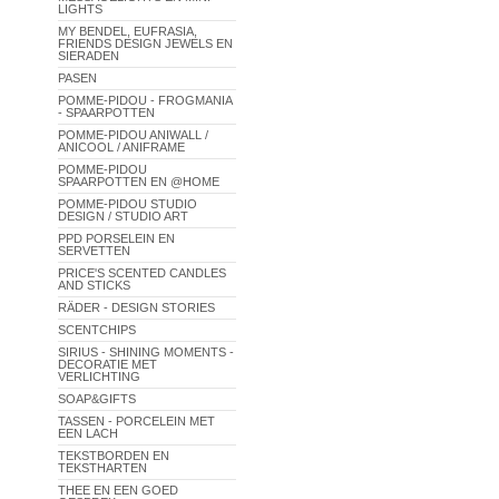
LIGHTS
MY BENDEL, EUFRASIA,
FRIENDS DESIGN JEWELS EN
SIERADEN
PASEN
POMME-PIDOU - FROGMANIA
- SPAARPOTTEN
POMME-PIDOU ANIWALL /
ANICOOL / ANIFRAME
POMME-PIDOU
SPAARPOTTEN EN @HOME
POMME-PIDOU STUDIO
DESIGN / STUDIO ART
PPD PORSELEIN EN
SERVETTEN
PRICE'S SCENTED CANDLES
AND STICKS
RÄDER - DESIGN STORIES
SCENTCHIPS
SIRIUS - SHINING MOMENTS -
DECORATIE MET
VERLICHTING
SOAP&GIFTS
TASSEN - PORCELEIN MET
EEN LACH
TEKSTBORDEN EN
TEKSTHARTEN
THEE EN EEN GOED