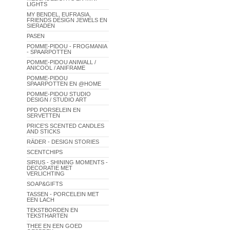
LIGHTS
MY BENDEL, EUFRASIA,
FRIENDS DESIGN JEWELS EN
SIERADEN
PASEN
POMME-PIDOU - FROGMANIA
- SPAARPOTTEN
POMME-PIDOU ANIWALL /
ANICOOL / ANIFRAME
POMME-PIDOU
SPAARPOTTEN EN @HOME
POMME-PIDOU STUDIO
DESIGN / STUDIO ART
PPD PORSELEIN EN
SERVETTEN
PRICE'S SCENTED CANDLES
AND STICKS
RÄDER - DESIGN STORIES
SCENTCHIPS
SIRIUS - SHINING MOMENTS -
DECORATIE MET
VERLICHTING
SOAP&GIFTS
TASSEN - PORCELEIN MET
EEN LACH
TEKSTBORDEN EN
TEKSTHARTEN
THEE EN EEN GOED