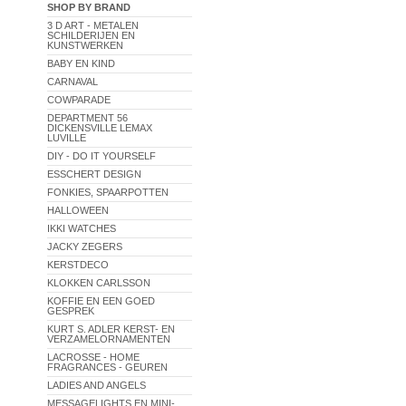
SHOP BY BRAND
3 D ART - METALEN
SCHILDERIJEN EN
KUNSTWERKEN
BABY EN KIND
CARNAVAL
COWPARADE
DEPARTMENT 56
DICKENSVILLE LEMAX
LUVILLE
DIY - DO IT YOURSELF
ESSCHERT DESIGN
FONKIES, SPAARPOTTEN
HALLOWEEN
IKKI WATCHES
JACKY ZEGERS
KERSTDECO
KLOKKEN CARLSSON
KOFFIE EN EEN GOED
GESPREK
KURT S. ADLER KERST- EN
VERZAMELORNAMENTEN
LACROSSE - HOME
FRAGRANCES - GEUREN
LADIES AND ANGELS
MESSAGELIGHTS EN MINI-