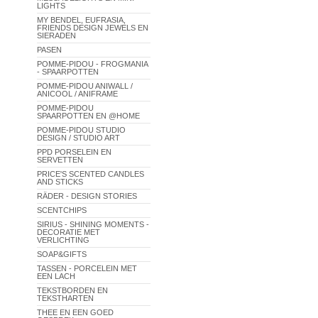
LIGHTS
MY BENDEL, EUFRASIA,
FRIENDS DESIGN JEWELS EN
SIERADEN
PASEN
POMME-PIDOU - FROGMANIA
- SPAARPOTTEN
POMME-PIDOU ANIWALL /
ANICOOL / ANIFRAME
POMME-PIDOU
SPAARPOTTEN EN @HOME
POMME-PIDOU STUDIO
DESIGN / STUDIO ART
PPD PORSELEIN EN
SERVETTEN
PRICE'S SCENTED CANDLES
AND STICKS
RÄDER - DESIGN STORIES
SCENTCHIPS
SIRIUS - SHINING MOMENTS -
DECORATIE MET
VERLICHTING
SOAP&GIFTS
TASSEN - PORCELEIN MET
EEN LACH
TEKSTBORDEN EN
TEKSTHARTEN
THEE EN EEN GOED