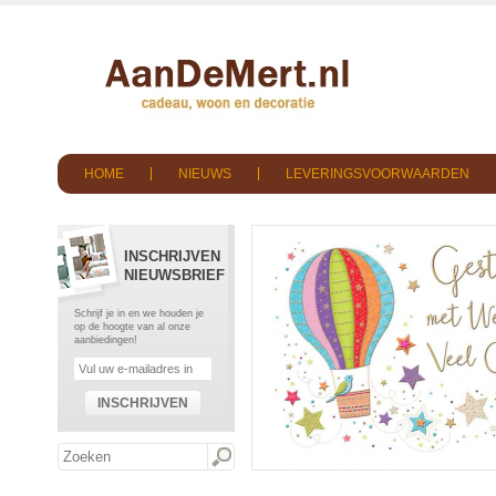
HOME
NIEUWS
LEVERINGSVOORWAARDEN
INSCHRIJVEN
NIEUWSBRIEF
Schrijf je in en we houden je
op de hoogte van al onze
aanbiedingen!
INSCHRIJVEN