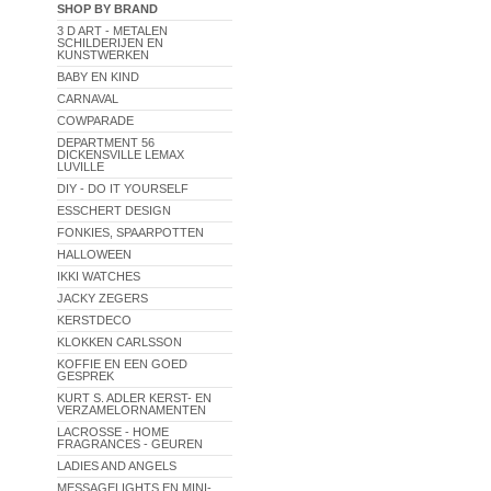
SHOP BY BRAND
3 D ART - METALEN
SCHILDERIJEN EN
KUNSTWERKEN
BABY EN KIND
CARNAVAL
COWPARADE
DEPARTMENT 56
DICKENSVILLE LEMAX
LUVILLE
DIY - DO IT YOURSELF
ESSCHERT DESIGN
FONKIES, SPAARPOTTEN
HALLOWEEN
IKKI WATCHES
JACKY ZEGERS
KERSTDECO
KLOKKEN CARLSSON
KOFFIE EN EEN GOED
GESPREK
KURT S. ADLER KERST- EN
VERZAMELORNAMENTEN
LACROSSE - HOME
FRAGRANCES - GEUREN
LADIES AND ANGELS
MESSAGELIGHTS EN MINI-