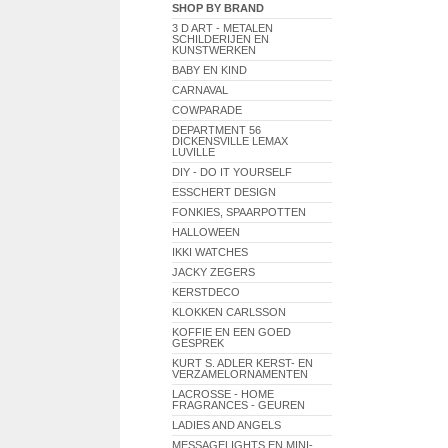
SHOP BY BRAND
3 D ART - METALEN
SCHILDERIJEN EN
KUNSTWERKEN
BABY EN KIND
CARNAVAL
COWPARADE
DEPARTMENT 56
DICKENSVILLE LEMAX
LUVILLE
DIY - DO IT YOURSELF
ESSCHERT DESIGN
FONKIES, SPAARPOTTEN
HALLOWEEN
IKKI WATCHES
JACKY ZEGERS
KERSTDECO
KLOKKEN CARLSSON
KOFFIE EN EEN GOED
GESPREK
KURT S. ADLER KERST- EN
VERZAMELORNAMENTEN
LACROSSE - HOME
FRAGRANCES - GEUREN
LADIES AND ANGELS
MESSAGELIGHTS EN MINI-