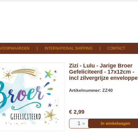
SVOORWAARDEN
INTERNATIONAL SHIPPING
CONTACT
Zizi - Lulu - Jarige Broer
Gefeliciteerd - 17x12cm -
incl zilvergrijze enveloppe
Artikelnummer: ZZ40
€ 2,99
In winkelwagen