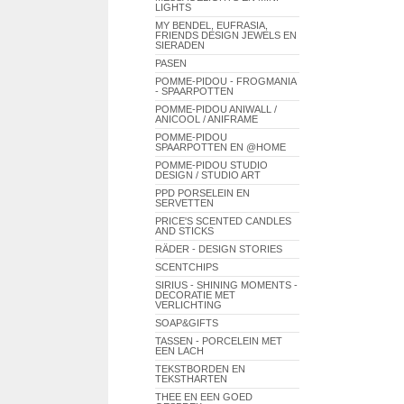
LIGHTS
MY BENDEL, EUFRASIA,
FRIENDS DESIGN JEWELS EN
SIERADEN
PASEN
POMME-PIDOU - FROGMANIA
- SPAARPOTTEN
POMME-PIDOU ANIWALL /
ANICOOL / ANIFRAME
POMME-PIDOU
SPAARPOTTEN EN @HOME
POMME-PIDOU STUDIO
DESIGN / STUDIO ART
PPD PORSELEIN EN
SERVETTEN
PRICE'S SCENTED CANDLES
AND STICKS
RÄDER - DESIGN STORIES
SCENTCHIPS
SIRIUS - SHINING MOMENTS -
DECORATIE MET
VERLICHTING
SOAP&GIFTS
TASSEN - PORCELEIN MET
EEN LACH
TEKSTBORDEN EN
TEKSTHARTEN
THEE EN EEN GOED