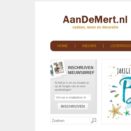
HOME
NIEUWS
LEVERING
INSCHRIJVEN
NIEUWSBRIEF
Schrijf je in en we houden je
op de hoogte van al onze
aanbiedingen!
INSCHRIJVEN