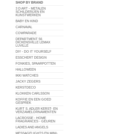
SHOP BY BRAND
3 D ART - METALEN
SCHILDERIJEN EN
KUNSTWERKEN
BABY EN KIND
CARNAVAL
COWPARADE
DEPARTMENT 56
DICKENSVILLE LEMAX
LUVILLE
DIY - DO IT YOURSELF
ESSCHERT DESIGN
FONKIES, SPAARPOTTEN
HALLOWEEN
IKKI WATCHES
JACKY ZEGERS
KERSTDECO
KLOKKEN CARLSSON
KOFFIE EN EEN GOED
GESPREK
KURT S. ADLER KERST- EN
VERZAMELORNAMENTEN
LACROSSE - HOME
FRAGRANCES - GEUREN
LADIES AND ANGELS
MESSAGELIGHTS EN MINI-