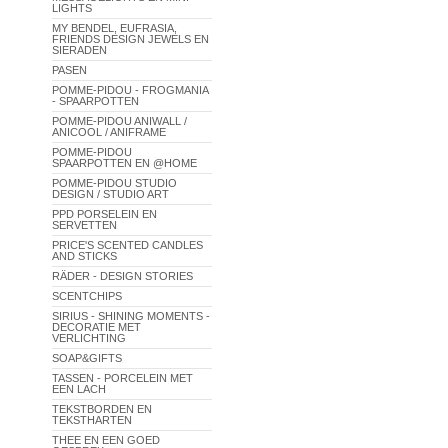
LIGHTS
MY BENDEL, EUFRASIA,
FRIENDS DESIGN JEWELS EN
SIERADEN
PASEN
POMME-PIDOU - FROGMANIA
- SPAARPOTTEN
POMME-PIDOU ANIWALL /
ANICOOL / ANIFRAME
POMME-PIDOU
SPAARPOTTEN EN @HOME
POMME-PIDOU STUDIO
DESIGN / STUDIO ART
PPD PORSELEIN EN
SERVETTEN
PRICE'S SCENTED CANDLES
AND STICKS
RÄDER - DESIGN STORIES
SCENTCHIPS
SIRIUS - SHINING MOMENTS -
DECORATIE MET
VERLICHTING
SOAP&GIFTS
TASSEN - PORCELEIN MET
EEN LACH
TEKSTBORDEN EN
TEKSTHARTEN
THEE EN EEN GOED