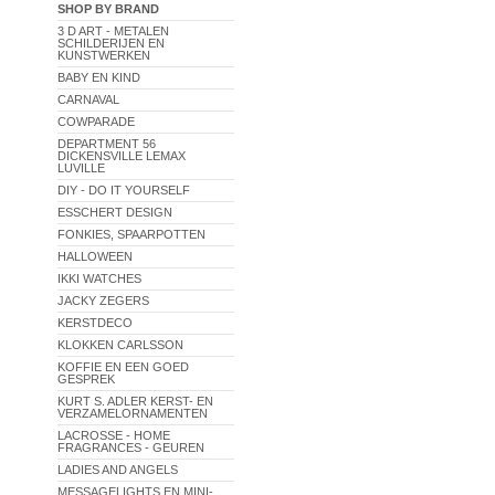
SHOP BY BRAND
3 D ART - METALEN
SCHILDERIJEN EN
KUNSTWERKEN
BABY EN KIND
CARNAVAL
COWPARADE
DEPARTMENT 56
DICKENSVILLE LEMAX
LUVILLE
DIY - DO IT YOURSELF
ESSCHERT DESIGN
FONKIES, SPAARPOTTEN
HALLOWEEN
IKKI WATCHES
JACKY ZEGERS
KERSTDECO
KLOKKEN CARLSSON
KOFFIE EN EEN GOED
GESPREK
KURT S. ADLER KERST- EN
VERZAMELORNAMENTEN
LACROSSE - HOME
FRAGRANCES - GEUREN
LADIES AND ANGELS
MESSAGELIGHTS EN MINI-