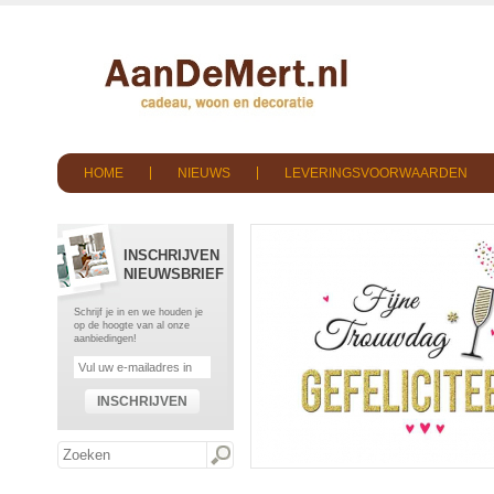
HOME
NIEUWS
LEVERINGSVOORWAARDEN
INSCHRIJVEN
NIEUWSBRIEF
Schrijf je in en we houden je
op de hoogte van al onze
aanbiedingen!
INSCHRIJVEN