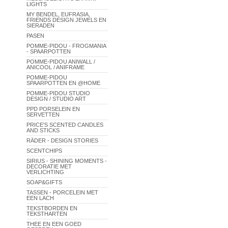
LIGHTS
MY BENDEL, EUFRASIA,
FRIENDS DESIGN JEWELS EN
SIERADEN
PASEN
POMME-PIDOU - FROGMANIA
- SPAARPOTTEN
POMME-PIDOU ANIWALL /
ANICOOL / ANIFRAME
POMME-PIDOU
SPAARPOTTEN EN @HOME
POMME-PIDOU STUDIO
DESIGN / STUDIO ART
PPD PORSELEIN EN
SERVETTEN
PRICE'S SCENTED CANDLES
AND STICKS
RÄDER - DESIGN STORIES
SCENTCHIPS
SIRIUS - SHINING MOMENTS -
DECORATIE MET
VERLICHTING
SOAP&GIFTS
TASSEN - PORCELEIN MET
EEN LACH
TEKSTBORDEN EN
TEKSTHARTEN
THEE EN EEN GOED