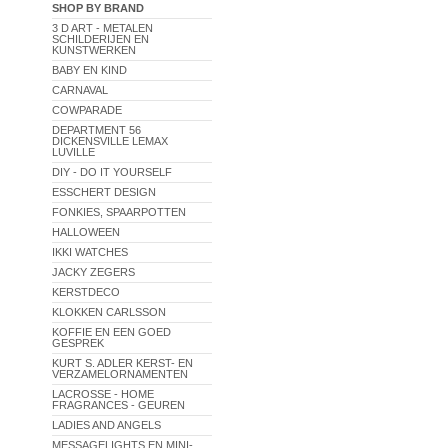
SHOP BY BRAND
3 D ART - METALEN
SCHILDERIJEN EN
KUNSTWERKEN
BABY EN KIND
CARNAVAL
COWPARADE
DEPARTMENT 56
DICKENSVILLE LEMAX
LUVILLE
DIY - DO IT YOURSELF
ESSCHERT DESIGN
FONKIES, SPAARPOTTEN
HALLOWEEN
IKKI WATCHES
JACKY ZEGERS
KERSTDECO
KLOKKEN CARLSSON
KOFFIE EN EEN GOED
GESPREK
KURT S. ADLER KERST- EN
VERZAMELORNAMENTEN
LACROSSE - HOME
FRAGRANCES - GEUREN
LADIES AND ANGELS
MESSAGELIGHTS EN MINI-