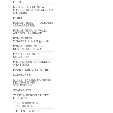
LIGHTS
MY BENDEL, EUFRASIA,
FRIENDS DESIGN JEWELS EN
SIERADEN
PASEN
POMME-PIDOU - FROGMANIA
- SPAARPOTTEN
POMME-PIDOU ANIWALL /
ANICOOL / ANIFRAME
POMME-PIDOU
SPAARPOTTEN EN @HOME
POMME-PIDOU STUDIO
DESIGN / STUDIO ART
PPD PORSELEIN EN
SERVETTEN
PRICE'S SCENTED CANDLES
AND STICKS
RÄDER - DESIGN STORIES
SCENTCHIPS
SIRIUS - SHINING MOMENTS -
DECORATIE MET
VERLICHTING
SOAP&GIFTS
TASSEN - PORCELEIN MET
EEN LACH
TEKSTBORDEN EN
TEKSTHARTEN
THEE EN EEN GOED