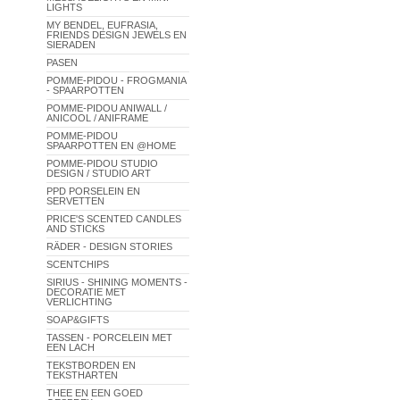
LIGHTS
MY BENDEL, EUFRASIA,
FRIENDS DESIGN JEWELS EN
SIERADEN
PASEN
POMME-PIDOU - FROGMANIA
- SPAARPOTTEN
POMME-PIDOU ANIWALL /
ANICOOL / ANIFRAME
POMME-PIDOU
SPAARPOTTEN EN @HOME
POMME-PIDOU STUDIO
DESIGN / STUDIO ART
PPD PORSELEIN EN
SERVETTEN
PRICE'S SCENTED CANDLES
AND STICKS
RÄDER - DESIGN STORIES
SCENTCHIPS
SIRIUS - SHINING MOMENTS -
DECORATIE MET
VERLICHTING
SOAP&GIFTS
TASSEN - PORCELEIN MET
EEN LACH
TEKSTBORDEN EN
TEKSTHARTEN
THEE EN EEN GOED