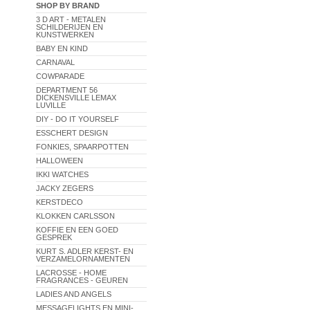
SHOP BY BRAND
3 D ART - METALEN
SCHILDERIJEN EN
KUNSTWERKEN
BABY EN KIND
CARNAVAL
COWPARADE
DEPARTMENT 56
DICKENSVILLE LEMAX
LUVILLE
DIY - DO IT YOURSELF
ESSCHERT DESIGN
FONKIES, SPAARPOTTEN
HALLOWEEN
IKKI WATCHES
JACKY ZEGERS
KERSTDECO
KLOKKEN CARLSSON
KOFFIE EN EEN GOED
GESPREK
KURT S. ADLER KERST- EN
VERZAMELORNAMENTEN
LACROSSE - HOME
FRAGRANCES - GEUREN
LADIES AND ANGELS
MESSAGELIGHTS EN MINI-