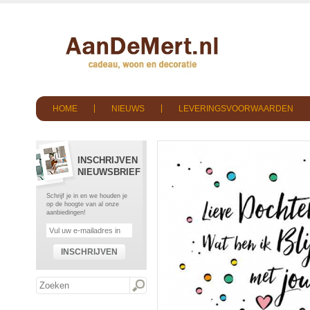
HOME
NIEUWS
LEVERINGSVOORWAARDEN
INSCHRIJVEN
NIEUWSBRIEF
Schrijf je in en we houden je
op de hoogte van al onze
aanbiedingen!
INSCHRIJVEN