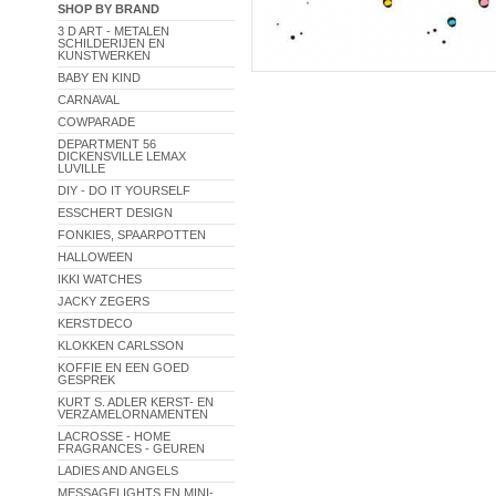
SHOP BY BRAND
3 D ART - METALEN
SCHILDERIJEN EN
KUNSTWERKEN
BABY EN KIND
CARNAVAL
COWPARADE
DEPARTMENT 56
DICKENSVILLE LEMAX
LUVILLE
DIY - DO IT YOURSELF
ESSCHERT DESIGN
FONKIES, SPAARPOTTEN
HALLOWEEN
IKKI WATCHES
JACKY ZEGERS
KERSTDECO
KLOKKEN CARLSSON
KOFFIE EN EEN GOED
GESPREK
KURT S. ADLER KERST- EN
VERZAMELORNAMENTEN
LACROSSE - HOME
FRAGRANCES - GEUREN
LADIES AND ANGELS
MESSAGELIGHTS EN MINI-