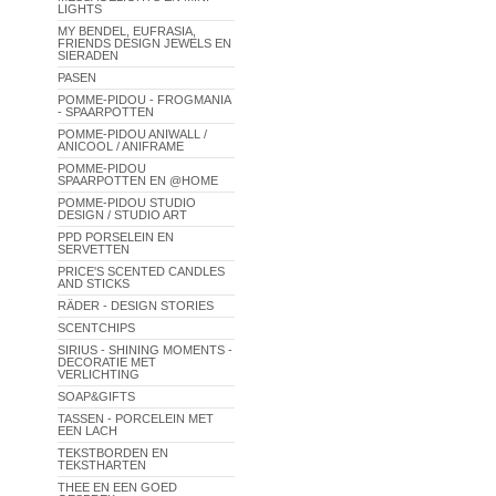
LIGHTS
MY BENDEL, EUFRASIA,
FRIENDS DESIGN JEWELS EN
SIERADEN
PASEN
POMME-PIDOU - FROGMANIA
- SPAARPOTTEN
POMME-PIDOU ANIWALL /
ANICOOL / ANIFRAME
POMME-PIDOU
SPAARPOTTEN EN @HOME
POMME-PIDOU STUDIO
DESIGN / STUDIO ART
PPD PORSELEIN EN
SERVETTEN
PRICE'S SCENTED CANDLES
AND STICKS
RÄDER - DESIGN STORIES
SCENTCHIPS
SIRIUS - SHINING MOMENTS -
DECORATIE MET
VERLICHTING
SOAP&GIFTS
TASSEN - PORCELEIN MET
EEN LACH
TEKSTBORDEN EN
TEKSTHARTEN
THEE EN EEN GOED