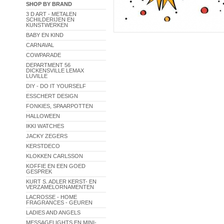
SHOP BY BRAND
3 D ART - METALEN
SCHILDERIJEN EN
KUNSTWERKEN
BABY EN KIND
CARNAVAL
COWPARADE
DEPARTMENT 56
DICKENSVILLE LEMAX
LUVILLE
DIY - DO IT YOURSELF
ESSCHERT DESIGN
FONKIES, SPAARPOTTEN
HALLOWEEN
IKKI WATCHES
JACKY ZEGERS
KERSTDECO
KLOKKEN CARLSSON
KOFFIE EN EEN GOED
GESPREK
KURT S. ADLER KERST- EN
VERZAMELORNAMENTEN
LACROSSE - HOME
FRAGRANCES - GEUREN
LADIES AND ANGELS
MESSAGELIGHTS EN MINI-