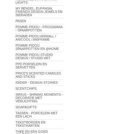
LIGHTS
MY BENDEL, EUFRASIA,
FRIENDS DESIGN JEWELS EN
SIERADEN
PASEN
POMME-PIDOU - FROGMANIA
- SPAARPOTTEN
POMME-PIDOU ANIWALL /
ANICOOL / ANIFRAME
POMME-PIDOU
SPAARPOTTEN EN @HOME
POMME-PIDOU STUDIO
DESIGN / STUDIO ART
PPD PORSELEIN EN
SERVETTEN
PRICE'S SCENTED CANDLES
AND STICKS
RÄDER - DESIGN STORIES
SCENTCHIPS
SIRIUS - SHINING MOMENTS -
DECORATIE MET
VERLICHTING
SOAP&GIFTS
TASSEN - PORCELEIN MET
EEN LACH
TEKSTBORDEN EN
TEKSTHARTEN
THEE EN EEN GOED