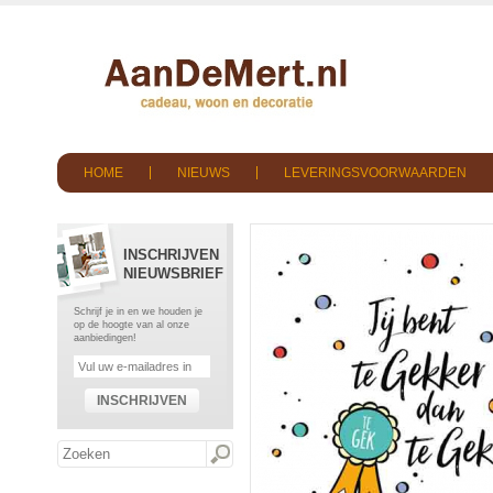
HOME
NIEUWS
LEVERINGSVOORWAARDEN
INSCHRIJVEN
NIEUWSBRIEF
Schrijf je in en we houden je
op de hoogte van al onze
aanbiedingen!
INSCHRIJVEN