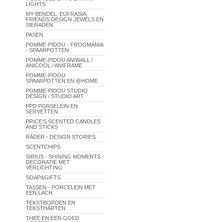
LIGHTS
MY BENDEL, EUFRASIA,
FRIENDS DESIGN JEWELS EN
SIERADEN
PASEN
POMME-PIDOU - FROGMANIA
- SPAARPOTTEN
POMME-PIDOU ANIWALL /
ANICOOL / ANIFRAME
POMME-PIDOU
SPAARPOTTEN EN @HOME
POMME-PIDOU STUDIO
DESIGN / STUDIO ART
PPD PORSELEIN EN
SERVETTEN
PRICE'S SCENTED CANDLES
AND STICKS
RÄDER - DESIGN STORIES
SCENTCHIPS
SIRIUS - SHINING MOMENTS -
DECORATIE MET
VERLICHTING
SOAP&GIFTS
TASSEN - PORCELEIN MET
EEN LACH
TEKSTBORDEN EN
TEKSTHARTEN
THEE EN EEN GOED