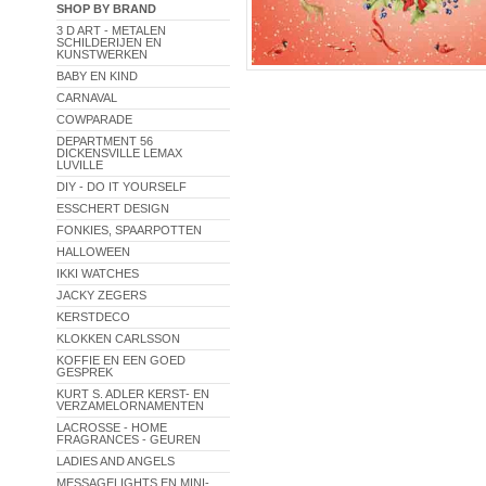
SHOP BY BRAND
3 D ART - METALEN
SCHILDERIJEN EN
KUNSTWERKEN
BABY EN KIND
CARNAVAL
COWPARADE
DEPARTMENT 56
DICKENSVILLE LEMAX
LUVILLE
DIY - DO IT YOURSELF
ESSCHERT DESIGN
FONKIES, SPAARPOTTEN
HALLOWEEN
IKKI WATCHES
JACKY ZEGERS
KERSTDECO
KLOKKEN CARLSSON
KOFFIE EN EEN GOED
GESPREK
KURT S. ADLER KERST- EN
VERZAMELORNAMENTEN
LACROSSE - HOME
FRAGRANCES - GEUREN
LADIES AND ANGELS
MESSAGELIGHTS EN MINI-