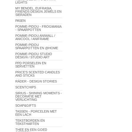
LIGHTS
MY BENDEL, EUFRASIA,
FRIENDS DESIGN JEWELS EN
SIERADEN
PASEN
POMME-PIDOU - FROGMANIA
- SPAARPOTTEN
POMME-PIDOU ANIWALL /
ANICOOL / ANIFRAME
POMME-PIDOU
SPAARPOTTEN EN @HOME
POMME-PIDOU STUDIO
DESIGN / STUDIO ART
PPD PORSELEIN EN
SERVETTEN
PRICE'S SCENTED CANDLES
AND STICKS
RÄDER - DESIGN STORIES
SCENTCHIPS
SIRIUS - SHINING MOMENTS -
DECORATIE MET
VERLICHTING
SOAP&GIFTS
TASSEN - PORCELEIN MET
EEN LACH
TEKSTBORDEN EN
TEKSTHARTEN
THEE EN EEN GOED