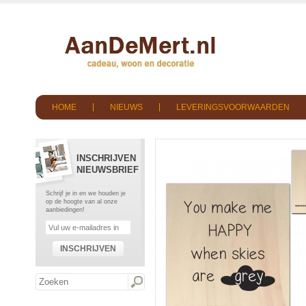
HOME
NIEUWS
LEVERINGSVOORWAARDEN
INSCHRIJVEN
NIEUWSBRIEF
Schrijf je in en we houden je
op de hoogte van al onze
aanbiedingen!
INSCHRIJVEN