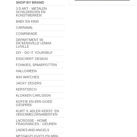
SHOP BY BRAND
3 D ART - METALEN
SCHILDERIJEN EN
KUNSTWERKEN
BABY EN KIND
CARNAVAL
COWPARADE
DEPARTMENT 56
DICKENSVILLE LEMAX
LUVILLE
DIY - DO IT YOURSELF
ESSCHERT DESIGN
FONKIES, SPAARPOTTEN
HALLOWEEN
IKKI WATCHES
JACKY ZEGERS
KERSTDECO
KLOKKEN CARLSSON
KOFFIE EN EEN GOED
GESPREK
KURT S. ADLER KERST- EN
VERZAMELORNAMENTEN
LACROSSE - HOME
FRAGRANCES - GEUREN
LADIES AND ANGELS
MESSAGELIGHTS EN MINI-