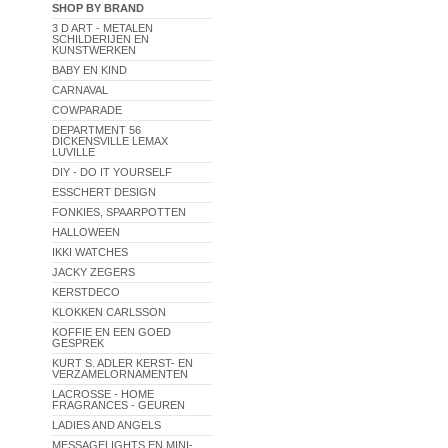
SHOP BY BRAND
3 D ART - METALEN
SCHILDERIJEN EN
KUNSTWERKEN
BABY EN KIND
CARNAVAL
COWPARADE
DEPARTMENT 56
DICKENSVILLE LEMAX
LUVILLE
DIY - DO IT YOURSELF
ESSCHERT DESIGN
FONKIES, SPAARPOTTEN
HALLOWEEN
IKKI WATCHES
JACKY ZEGERS
KERSTDECO
KLOKKEN CARLSSON
KOFFIE EN EEN GOED
GESPREK
KURT S. ADLER KERST- EN
VERZAMELORNAMENTEN
LACROSSE - HOME
FRAGRANCES - GEUREN
LADIES AND ANGELS
MESSAGELIGHTS EN MINI-