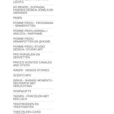
LIGHTS
MY BENDEL, EUFRASIA,
FRIENDS DESIGN JEWELS EN
SIERADEN
PASEN
POMME-PIDOU - FROGMANIA
- SPAARPOTTEN
POMME-PIDOU ANIWALL /
ANICOOL / ANIFRAME
POMME-PIDOU
SPAARPOTTEN EN @HOME
POMME-PIDOU STUDIO
DESIGN / STUDIO ART
PPD PORSELEIN EN
SERVETTEN
PRICE'S SCENTED CANDLES
AND STICKS
RÄDER - DESIGN STORIES
SCENTCHIPS
SIRIUS - SHINING MOMENTS -
DECORATIE MET
VERLICHTING
SOAP&GIFTS
TASSEN - PORCELEIN MET
EEN LACH
TEKSTBORDEN EN
TEKSTHARTEN
THEE EN EEN GOED