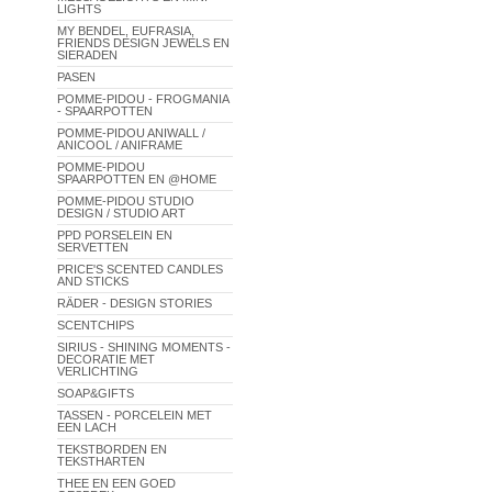
LIGHTS
MY BENDEL, EUFRASIA,
FRIENDS DESIGN JEWELS EN
SIERADEN
PASEN
POMME-PIDOU - FROGMANIA
- SPAARPOTTEN
POMME-PIDOU ANIWALL /
ANICOOL / ANIFRAME
POMME-PIDOU
SPAARPOTTEN EN @HOME
POMME-PIDOU STUDIO
DESIGN / STUDIO ART
PPD PORSELEIN EN
SERVETTEN
PRICE'S SCENTED CANDLES
AND STICKS
RÄDER - DESIGN STORIES
SCENTCHIPS
SIRIUS - SHINING MOMENTS -
DECORATIE MET
VERLICHTING
SOAP&GIFTS
TASSEN - PORCELEIN MET
EEN LACH
TEKSTBORDEN EN
TEKSTHARTEN
THEE EN EEN GOED