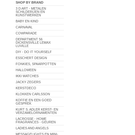
SHOP BY BRAND
3 D ART - METALEN
SCHILDERIJEN EN
KUNSTWERKEN
BABY EN KIND
CARNAVAL
COWPARADE
DEPARTMENT 56
DICKENSVILLE LEMAX
LUVILLE
DIY - DO IT YOURSELF
ESSCHERT DESIGN
FONKIES, SPAARPOTTEN
HALLOWEEN
IKKI WATCHES
JACKY ZEGERS
KERSTDECO
KLOKKEN CARLSSON
KOFFIE EN EEN GOED
GESPREK
KURT S. ADLER KERST- EN
VERZAMELORNAMENTEN
LACROSSE - HOME
FRAGRANCES - GEUREN
LADIES AND ANGELS
MESSAGELIGHTS EN MINI-