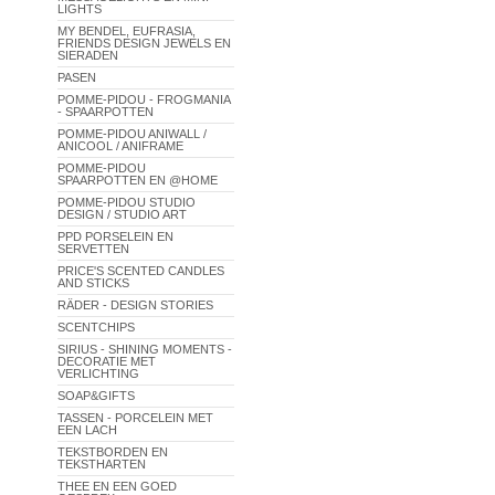
LIGHTS
MY BENDEL, EUFRASIA,
FRIENDS DESIGN JEWELS EN
SIERADEN
PASEN
POMME-PIDOU - FROGMANIA
- SPAARPOTTEN
POMME-PIDOU ANIWALL /
ANICOOL / ANIFRAME
POMME-PIDOU
SPAARPOTTEN EN @HOME
POMME-PIDOU STUDIO
DESIGN / STUDIO ART
PPD PORSELEIN EN
SERVETTEN
PRICE'S SCENTED CANDLES
AND STICKS
RÄDER - DESIGN STORIES
SCENTCHIPS
SIRIUS - SHINING MOMENTS -
DECORATIE MET
VERLICHTING
SOAP&GIFTS
TASSEN - PORCELEIN MET
EEN LACH
TEKSTBORDEN EN
TEKSTHARTEN
THEE EN EEN GOED