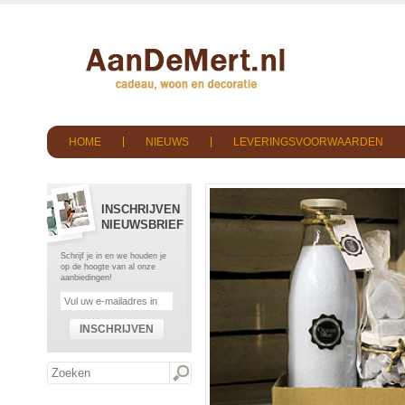
HOME
NIEUWS
LEVERINGSVOORWAARDEN
INSCHRIJVEN
NIEUWSBRIEF
Schrijf je in en we houden je
op de hoogte van al onze
aanbiedingen!
INSCHRIJVEN