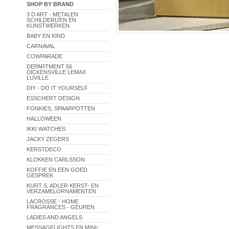
SHOP BY BRAND
3 D ART - METALEN
SCHILDERIJEN EN
KUNSTWERKEN
BABY EN KIND
CARNAVAL
COWPARADE
DEPARTMENT 56
DICKENSVILLE LEMAX
LUVILLE
DIY - DO IT YOURSELF
ESSCHERT DESIGN
FONKIES, SPAARPOTTEN
HALLOWEEN
IKKI WATCHES
JACKY ZEGERS
KERSTDECO
KLOKKEN CARLSSON
KOFFIE EN EEN GOED
GESPREK
KURT S. ADLER KERST- EN
VERZAMELORNAMENTEN
LACROSSE - HOME
FRAGRANCES - GEUREN
LADIES AND ANGELS
MESSAGELIGHTS EN MINI-