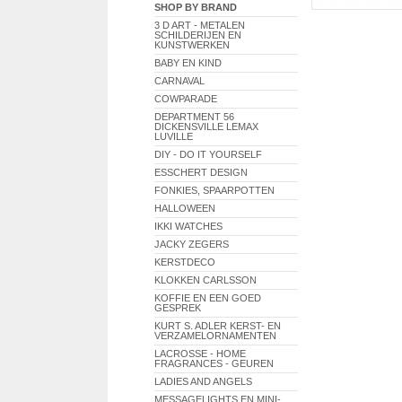
SHOP BY BRAND
3 D ART - METALEN
SCHILDERIJEN EN
KUNSTWERKEN
BABY EN KIND
CARNAVAL
COWPARADE
DEPARTMENT 56
DICKENSVILLE LEMAX
LUVILLE
DIY - DO IT YOURSELF
ESSCHERT DESIGN
FONKIES, SPAARPOTTEN
HALLOWEEN
IKKI WATCHES
JACKY ZEGERS
KERSTDECO
KLOKKEN CARLSSON
KOFFIE EN EEN GOED
GESPREK
KURT S. ADLER KERST- EN
VERZAMELORNAMENTEN
LACROSSE - HOME
FRAGRANCES - GEUREN
LADIES AND ANGELS
MESSAGELIGHTS EN MINI-