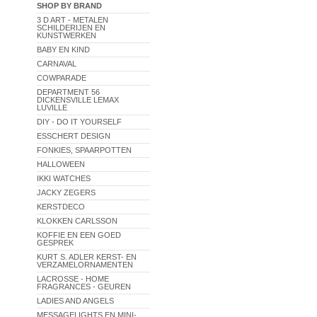
SHOP BY BRAND
3 D ART - METALEN
SCHILDERIJEN EN
KUNSTWERKEN
BABY EN KIND
CARNAVAL
COWPARADE
DEPARTMENT 56
DICKENSVILLE LEMAX
LUVILLE
DIY - DO IT YOURSELF
ESSCHERT DESIGN
FONKIES, SPAARPOTTEN
HALLOWEEN
IKKI WATCHES
JACKY ZEGERS
KERSTDECO
KLOKKEN CARLSSON
KOFFIE EN EEN GOED
GESPREK
KURT S. ADLER KERST- EN
VERZAMELORNAMENTEN
LACROSSE - HOME
FRAGRANCES - GEUREN
LADIES AND ANGELS
MESSAGELIGHTS EN MINI-