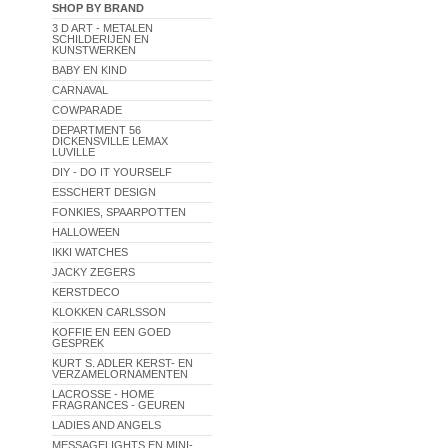
SHOP BY BRAND
3 D ART - METALEN
SCHILDERIJEN EN
KUNSTWERKEN
BABY EN KIND
CARNAVAL
COWPARADE
DEPARTMENT 56
DICKENSVILLE LEMAX
LUVILLE
DIY - DO IT YOURSELF
ESSCHERT DESIGN
FONKIES, SPAARPOTTEN
HALLOWEEN
IKKI WATCHES
JACKY ZEGERS
KERSTDECO
KLOKKEN CARLSSON
KOFFIE EN EEN GOED
GESPREK
KURT S. ADLER KERST- EN
VERZAMELORNAMENTEN
LACROSSE - HOME
FRAGRANCES - GEUREN
LADIES AND ANGELS
MESSAGELIGHTS EN MINI-