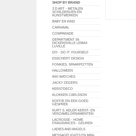
SHOP BY BRAND
3 D ART - METALEN
SCHILDERIJEN EN
KUNSTWERKEN
BABY EN KIND
CARNAVAL
COWPARADE
DEPARTMENT 56
DICKENSVILLE LEMAX
LUVILLE
DIY - DO IT YOURSELF
ESSCHERT DESIGN
FONKIES, SPAARPOTTEN
HALLOWEEN
IKKI WATCHES
JACKY ZEGERS
KERSTDECO
KLOKKEN CARLSSON
KOFFIE EN EEN GOED
GESPREK
KURT S. ADLER KERST- EN
VERZAMELORNAMENTEN
LACROSSE - HOME
FRAGRANCES - GEUREN
LADIES AND ANGELS
MESSAGELIGHTS EN MINI-