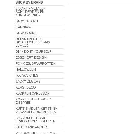
SHOP BY BRAND
3 D ART - METALEN
SCHILDERIJEN EN
KUNSTWERKEN
BABY EN KIND
CARNAVAL
COWPARADE
DEPARTMENT 56
DICKENSVILLE LEMAX
LUVILLE
DIY - DO IT YOURSELF
ESSCHERT DESIGN
FONKIES, SPAARPOTTEN
HALLOWEEN
IKKI WATCHES
JACKY ZEGERS
KERSTDECO
KLOKKEN CARLSSON
KOFFIE EN EEN GOED
GESPREK
KURT S. ADLER KERST- EN
VERZAMELORNAMENTEN
LACROSSE - HOME
FRAGRANCES - GEUREN
LADIES AND ANGELS
MESSAGELIGHTS EN MINI-