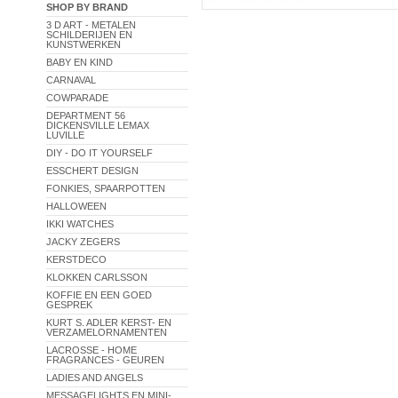
SHOP BY BRAND
3 D ART - METALEN
SCHILDERIJEN EN
KUNSTWERKEN
BABY EN KIND
CARNAVAL
COWPARADE
DEPARTMENT 56
DICKENSVILLE LEMAX
LUVILLE
DIY - DO IT YOURSELF
ESSCHERT DESIGN
FONKIES, SPAARPOTTEN
HALLOWEEN
IKKI WATCHES
JACKY ZEGERS
KERSTDECO
KLOKKEN CARLSSON
KOFFIE EN EEN GOED
GESPREK
KURT S. ADLER KERST- EN
VERZAMELORNAMENTEN
LACROSSE - HOME
FRAGRANCES - GEUREN
LADIES AND ANGELS
MESSAGELIGHTS EN MINI-