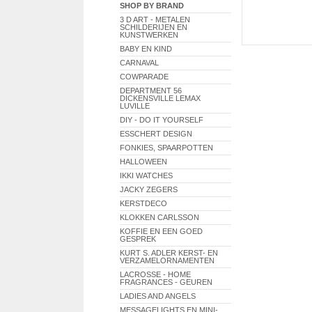
SHOP BY BRAND
3 D ART - METALEN
SCHILDERIJEN EN
KUNSTWERKEN
BABY EN KIND
CARNAVAL
COWPARADE
DEPARTMENT 56
DICKENSVILLE LEMAX
LUVILLE
DIY - DO IT YOURSELF
ESSCHERT DESIGN
FONKIES, SPAARPOTTEN
HALLOWEEN
IKKI WATCHES
JACKY ZEGERS
KERSTDECO
KLOKKEN CARLSSON
KOFFIE EN EEN GOED
GESPREK
KURT S. ADLER KERST- EN
VERZAMELORNAMENTEN
LACROSSE - HOME
FRAGRANCES - GEUREN
LADIES AND ANGELS
MESSAGELIGHTS EN MINI-