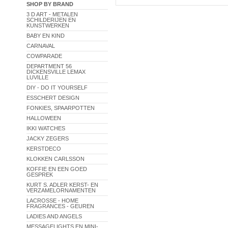
SHOP BY BRAND
3 D ART - METALEN
SCHILDERIJEN EN
KUNSTWERKEN
BABY EN KIND
CARNAVAL
COWPARADE
DEPARTMENT 56
DICKENSVILLE LEMAX
LUVILLE
DIY - DO IT YOURSELF
ESSCHERT DESIGN
FONKIES, SPAARPOTTEN
HALLOWEEN
IKKI WATCHES
JACKY ZEGERS
KERSTDECO
KLOKKEN CARLSSON
KOFFIE EN EEN GOED
GESPREK
KURT S. ADLER KERST- EN
VERZAMELORNAMENTEN
LACROSSE - HOME
FRAGRANCES - GEUREN
LADIES AND ANGELS
MESSAGELIGHTS EN MINI-