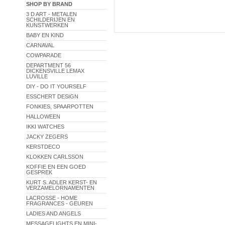
SHOP BY BRAND
3 D ART - METALEN
SCHILDERIJEN EN
KUNSTWERKEN
BABY EN KIND
CARNAVAL
COWPARADE
DEPARTMENT 56
DICKENSVILLE LEMAX
LUVILLE
DIY - DO IT YOURSELF
ESSCHERT DESIGN
FONKIES, SPAARPOTTEN
HALLOWEEN
IKKI WATCHES
JACKY ZEGERS
KERSTDECO
KLOKKEN CARLSSON
KOFFIE EN EEN GOED
GESPREK
KURT S. ADLER KERST- EN
VERZAMELORNAMENTEN
LACROSSE - HOME
FRAGRANCES - GEUREN
LADIES AND ANGELS
MESSAGELIGHTS EN MINI-