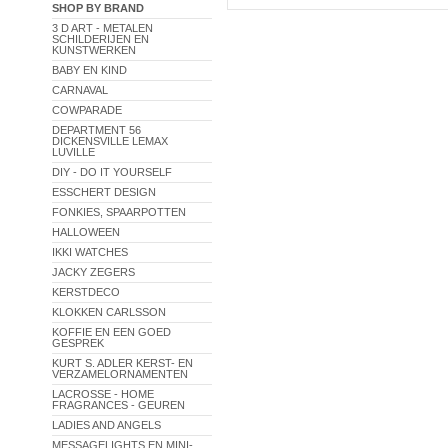
SHOP BY BRAND
3 D ART - METALEN
SCHILDERIJEN EN
KUNSTWERKEN
BABY EN KIND
CARNAVAL
COWPARADE
DEPARTMENT 56
DICKENSVILLE LEMAX
LUVILLE
DIY - DO IT YOURSELF
ESSCHERT DESIGN
FONKIES, SPAARPOTTEN
HALLOWEEN
IKKI WATCHES
JACKY ZEGERS
KERSTDECO
KLOKKEN CARLSSON
KOFFIE EN EEN GOED
GESPREK
KURT S. ADLER KERST- EN
VERZAMELORNAMENTEN
LACROSSE - HOME
FRAGRANCES - GEUREN
LADIES AND ANGELS
MESSAGELIGHTS EN MINI-