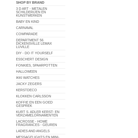
SHOP BY BRAND
3 D ART - METALEN
SCHILDERIJEN EN
KUNSTWERKEN
BABY EN KIND
CARNAVAL
COWPARADE
DEPARTMENT 56
DICKENSVILLE LEMAX
LUVILLE
DIY - DO IT YOURSELF
ESSCHERT DESIGN
FONKIES, SPAARPOTTEN
HALLOWEEN
IKKI WATCHES
JACKY ZEGERS
KERSTDECO
KLOKKEN CARLSSON
KOFFIE EN EEN GOED
GESPREK
KURT S. ADLER KERST- EN
VERZAMELORNAMENTEN
LACROSSE - HOME
FRAGRANCES - GEUREN
LADIES AND ANGELS
MESSAGELIGHTS EN MINI-