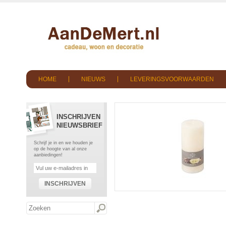
HOME
NIEUWS
LEVERINGSVOORWAARDEN
INSCHRIJVEN
NIEUWSBRIEF
Schrijf je in en we houden je
op de hoogte van al onze
aanbiedingen!
INSCHRIJVEN