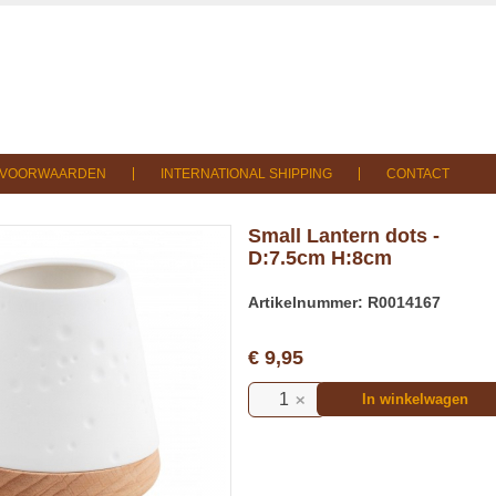
SVOORWAARDEN
INTERNATIONAL SHIPPING
CONTACT
Small Lantern dots -
D:7.5cm H:8cm
Artikelnummer: R0014167
€ 9,95
In winkelwagen