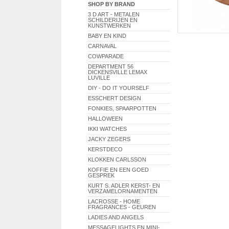
SHOP BY BRAND
3 D ART - METALEN
SCHILDERIJEN EN
KUNSTWERKEN
BABY EN KIND
CARNAVAL
COWPARADE
DEPARTMENT 56
DICKENSVILLE LEMAX
LUVILLE
DIY - DO IT YOURSELF
ESSCHERT DESIGN
FONKIES, SPAARPOTTEN
HALLOWEEN
IKKI WATCHES
JACKY ZEGERS
KERSTDECO
KLOKKEN CARLSSON
KOFFIE EN EEN GOED
GESPREK
KURT S. ADLER KERST- EN
VERZAMELORNAMENTEN
LACROSSE - HOME
FRAGRANCES - GEUREN
LADIES AND ANGELS
MESSAGELIGHTS EN MINI-