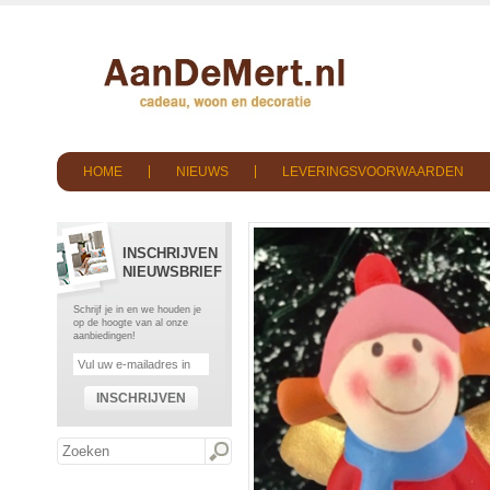
HOME
NIEUWS
LEVERINGSVOORWAARDEN
INSCHRIJVEN
NIEUWSBRIEF
Schrijf je in en we houden je
op de hoogte van al onze
aanbiedingen!
INSCHRIJVEN