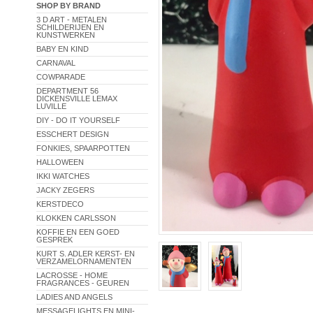
SHOP BY BRAND
3 D ART - METALEN
SCHILDERIJEN EN
KUNSTWERKEN
BABY EN KIND
CARNAVAL
COWPARADE
DEPARTMENT 56
DICKENSVILLE LEMAX
LUVILLE
DIY - DO IT YOURSELF
ESSCHERT DESIGN
FONKIES, SPAARPOTTEN
HALLOWEEN
IKKI WATCHES
JACKY ZEGERS
KERSTDECO
KLOKKEN CARLSSON
KOFFIE EN EEN GOED
GESPREK
KURT S. ADLER KERST- EN
VERZAMELORNAMENTEN
LACROSSE - HOME
FRAGRANCES - GEUREN
LADIES AND ANGELS
MESSAGELIGHTS EN MINI-