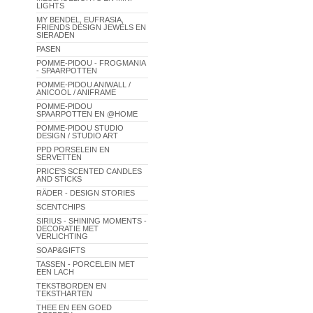
LIGHTS
MY BENDEL, EUFRASIA,
FRIENDS DESIGN JEWELS EN
SIERADEN
PASEN
POMME-PIDOU - FROGMANIA
- SPAARPOTTEN
POMME-PIDOU ANIWALL /
ANICOOL / ANIFRAME
POMME-PIDOU
SPAARPOTTEN EN @HOME
POMME-PIDOU STUDIO
DESIGN / STUDIO ART
PPD PORSELEIN EN
SERVETTEN
PRICE'S SCENTED CANDLES
AND STICKS
RÄDER - DESIGN STORIES
SCENTCHIPS
SIRIUS - SHINING MOMENTS -
DECORATIE MET
VERLICHTING
SOAP&GIFTS
TASSEN - PORCELEIN MET
EEN LACH
TEKSTBORDEN EN
TEKSTHARTEN
THEE EN EEN GOED