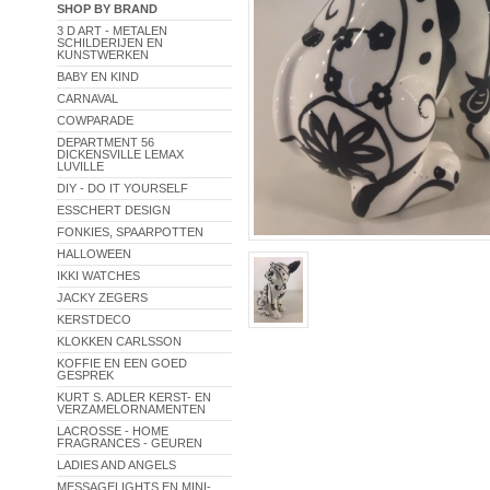
SHOP BY BRAND
3 D ART - METALEN
SCHILDERIJEN EN
KUNSTWERKEN
BABY EN KIND
CARNAVAL
COWPARADE
DEPARTMENT 56
DICKENSVILLE LEMAX
LUVILLE
DIY - DO IT YOURSELF
ESSCHERT DESIGN
FONKIES, SPAARPOTTEN
HALLOWEEN
IKKI WATCHES
JACKY ZEGERS
KERSTDECO
KLOKKEN CARLSSON
KOFFIE EN EEN GOED
GESPREK
KURT S. ADLER KERST- EN
VERZAMELORNAMENTEN
LACROSSE - HOME
FRAGRANCES - GEUREN
LADIES AND ANGELS
MESSAGELIGHTS EN MINI-