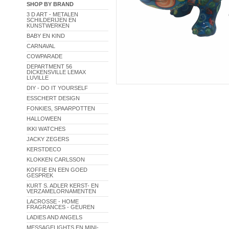
SHOP BY BRAND
3 D ART - METALEN
SCHILDERIJEN EN
KUNSTWERKEN
BABY EN KIND
CARNAVAL
COWPARADE
DEPARTMENT 56
DICKENSVILLE LEMAX
LUVILLE
DIY - DO IT YOURSELF
ESSCHERT DESIGN
FONKIES, SPAARPOTTEN
HALLOWEEN
IKKI WATCHES
JACKY ZEGERS
KERSTDECO
KLOKKEN CARLSSON
KOFFIE EN EEN GOED
GESPREK
KURT S. ADLER KERST- EN
VERZAMELORNAMENTEN
LACROSSE - HOME
FRAGRANCES - GEUREN
LADIES AND ANGELS
MESSAGELIGHTS EN MINI-