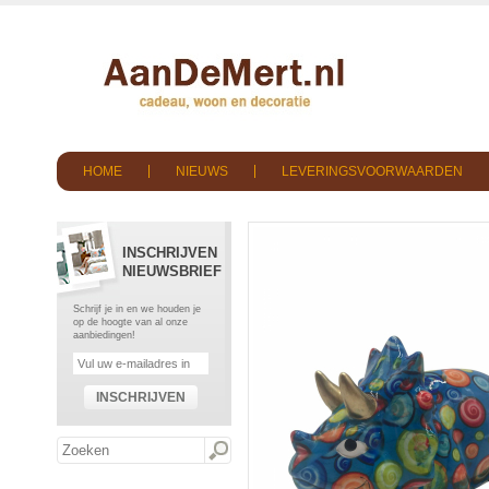
HOME
NIEUWS
LEVERINGSVOORWAARDEN
INSCHRIJVEN
NIEUWSBRIEF
Schrijf je in en we houden je
op de hoogte van al onze
aanbiedingen!
INSCHRIJVEN