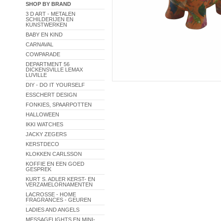
SHOP BY BRAND
3 D ART - METALEN
SCHILDERIJEN EN
KUNSTWERKEN
BABY EN KIND
CARNAVAL
COWPARADE
DEPARTMENT 56
DICKENSVILLE LEMAX
LUVILLE
DIY - DO IT YOURSELF
ESSCHERT DESIGN
FONKIES, SPAARPOTTEN
HALLOWEEN
IKKI WATCHES
JACKY ZEGERS
KERSTDECO
KLOKKEN CARLSSON
KOFFIE EN EEN GOED
GESPREK
KURT S. ADLER KERST- EN
VERZAMELORNAMENTEN
LACROSSE - HOME
FRAGRANCES - GEUREN
LADIES AND ANGELS
MESSAGELIGHTS EN MINI-