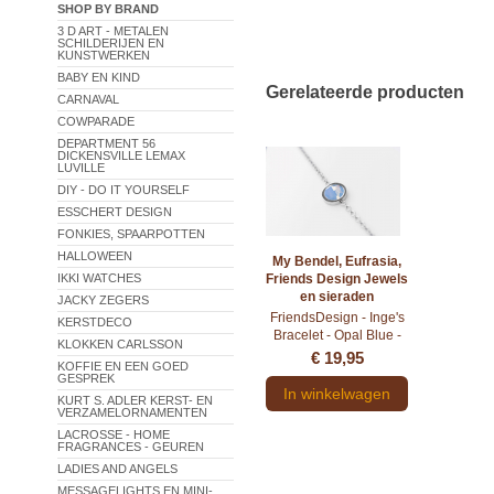
SHOP BY BRAND
3 D ART - METALEN
SCHILDERIJEN EN
KUNSTWERKEN
BABY EN KIND
Gerelateerde producten
CARNAVAL
COWPARADE
DEPARTMENT 56
DICKENSVILLE LEMAX
LUVILLE
DIY - DO IT YOURSELF
ESSCHERT DESIGN
FONKIES, SPAARPOTTEN
HALLOWEEN
My Bendel, Eufrasia,
IKKI WATCHES
Friends Design Jewels
en sieraden
JACKY ZEGERS
FriendsDesign - Inge's
KERSTDECO
Bracelet - Opal Blue -
KLOKKEN CARLSSON
Deze armband is in
€ 19,95
KOFFIE EN EEN GOED
lengte verstelbaar van
GESPREK
16cm tot 19cm - Onze
In winkelwagen
KURT S. ADLER KERST- EN
sieraden zijn gemaakt
VERZAMELORNAMENTEN
van stainless steel met
LACROSSE - HOME
Swarovski elementen
FRAGRANCES - GEUREN
en zijn hypoallergeen
LADIES AND ANGELS
MESSAGELIGHTS EN MINI-