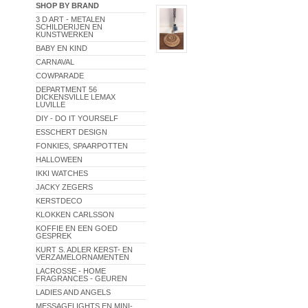
SHOP BY BRAND
3 D ART - METALEN
SCHILDERIJEN EN
KUNSTWERKEN
BABY EN KIND
CARNAVAL
COWPARADE
DEPARTMENT 56
DICKENSVILLE LEMAX
LUVILLE
DIY - DO IT YOURSELF
ESSCHERT DESIGN
FONKIES, SPAARPOTTEN
HALLOWEEN
IKKI WATCHES
JACKY ZEGERS
KERSTDECO
KLOKKEN CARLSSON
KOFFIE EN EEN GOED
GESPREK
KURT S. ADLER KERST- EN
VERZAMELORNAMENTEN
LACROSSE - HOME
FRAGRANCES - GEUREN
LADIES AND ANGELS
MESSAGELIGHTS EN MINI-