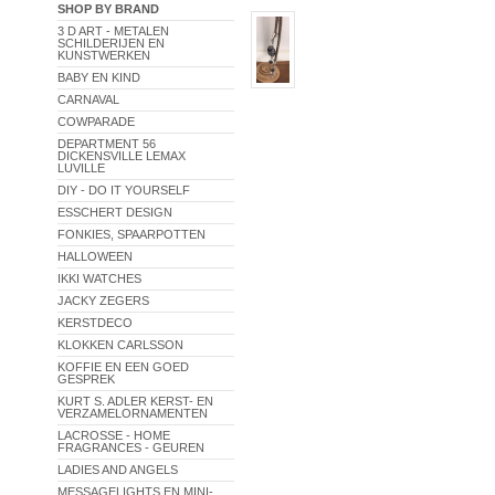
SHOP BY BRAND
3 D ART - METALEN
SCHILDERIJEN EN
KUNSTWERKEN
BABY EN KIND
CARNAVAL
COWPARADE
DEPARTMENT 56
DICKENSVILLE LEMAX
LUVILLE
DIY - DO IT YOURSELF
ESSCHERT DESIGN
FONKIES, SPAARPOTTEN
HALLOWEEN
IKKI WATCHES
JACKY ZEGERS
KERSTDECO
KLOKKEN CARLSSON
KOFFIE EN EEN GOED
GESPREK
KURT S. ADLER KERST- EN
VERZAMELORNAMENTEN
LACROSSE - HOME
FRAGRANCES - GEUREN
LADIES AND ANGELS
MESSAGELIGHTS EN MINI-