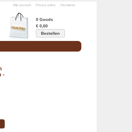
Mijn account
Privacy policy
Disclaimer
0 Goods
€ 0,00
Bestellen
-
n
 -