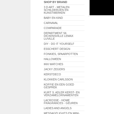
SHOP BY BRAND
3 D ART - METALEN
SCHILDERIJEN EN
KUNSTWERKEN
BABY EN KIND
CARNAVAL
COWPARADE
DEPARTMENT 56
DICKENSVILLE LEMAX
LUVILLE
DIY - DO IT YOURSELF
ESSCHERT DESIGN
FONKIES, SPAARPOTTEN
HALLOWEEN
IKKI WATCHES
JACKY ZEGERS
KERSTDECO
KLOKKEN CARLSSON
KOFFIE EN EEN GOED
GESPREK
KURT S. ADLER KERST- EN
VERZAMELORNAMENTEN
LACROSSE - HOME
FRAGRANCES - GEUREN
LADIES AND ANGELS
MESSAGELIGHTS EN MINI-