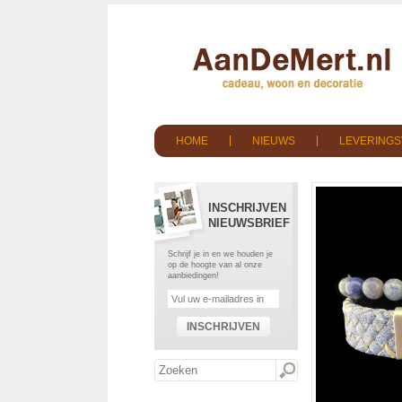
HOME
NIEUWS
LEVERING
INSCHRIJVEN
NIEUWSBRIEF
Schrijf je in en we houden je
op de hoogte van al onze
aanbiedingen!
INSCHRIJVEN