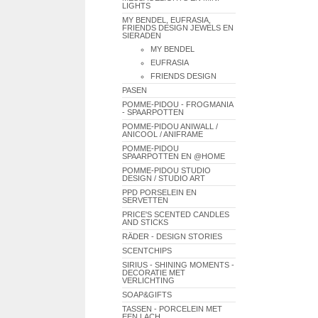
LIGHTS
MY BENDEL, EUFRASIA,
FRIENDS DESIGN JEWELS EN
SIERADEN
MY BENDEL
EUFRASIA
FRIENDS DESIGN
PASEN
POMME-PIDOU - FROGMANIA
- SPAARPOTTEN
POMME-PIDOU ANIWALL /
ANICOOL / ANIFRAME
POMME-PIDOU
SPAARPOTTEN EN @HOME
POMME-PIDOU STUDIO
DESIGN / STUDIO ART
PPD PORSELEIN EN
SERVETTEN
PRICE'S SCENTED CANDLES
AND STICKS
RÄDER - DESIGN STORIES
SCENTCHIPS
SIRIUS - SHINING MOMENTS -
DECORATIE MET
VERLICHTING
SOAP&GIFTS
TASSEN - PORCELEIN MET
EEN LACH