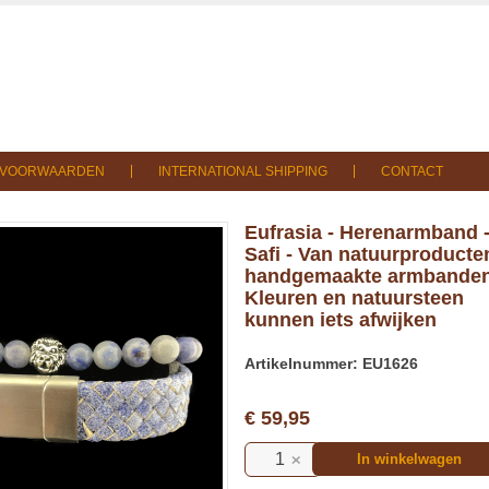
SVOORWAARDEN
INTERNATIONAL SHIPPING
CONTACT
Eufrasia - Herenarmband 
Safi - Van natuurproducte
handgemaakte armbanden
Kleuren en natuursteen
kunnen iets afwijken
Artikelnummer: EU1626
€ 59,95
In winkelwagen