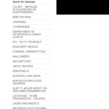
SHOP BY BRAND
3 D ART - METALEN
SCHILDERIJEN EN
KUNSTWERKEN
BABY EN KIND
CARNAVAL
COWPARADE
DEPARTMENT 56
DICKENSVILLE LEMAX
LUVILLE
DIY - DO IT YOURSELF
ESSCHERT DESIGN
FONKIES, SPAARPOTTEN
HALLOWEEN
IKKI WATCHES
JACKY ZEGERS
KERSTDECO
KLOKKEN CARLSSON
KOFFIE EN EEN GOED
GESPREK
KURT S. ADLER KERST- EN
VERZAMELORNAMENTEN
LACROSSE - HOME
FRAGRANCES - GEUREN
LADIES AND ANGELS
MESSAGELIGHTS EN MINI-