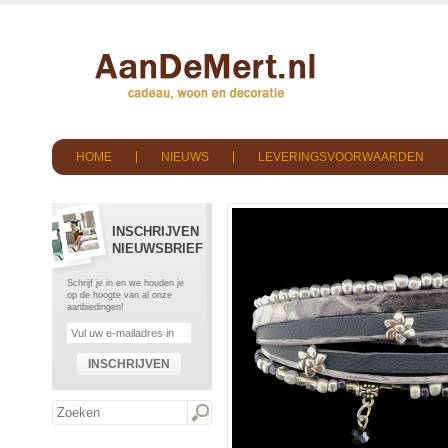
HOME
NIEUWS
LEVERINGSVOORWAARDEN
INSCHRIJVEN
NIEUWSBRIEF
Schrijf je in en we houden je
op de hoogte van al onze
aanbiedingen!
INSCHRIJVEN