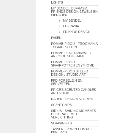
LIGHTS
MY BENDEL, EUFRASIA,
FRIENDS DESIGN JEWELS EN
SIERADEN
MY BENDEL
EUFRASIA
FRIENDS DESIGN
PASEN
POMME-PIDOU - FROGMANIA
- SPAARPOTTEN
POMME-PIDOU ANIWALL /
ANICOOL / ANIFRAME
POMME-PIDOU
SPAARPOTTEN EN @HOME
POMME-PIDOU STUDIO
DESIGN / STUDIO ART
PPD PORSELEIN EN
SERVETTEN
PRICE'S SCENTED CANDLES
AND STICKS
RÄDER - DESIGN STORIES
SCENTCHIPS
SIRIUS - SHINING MOMENTS -
DECORATIE MET
VERLICHTING
SOAP&GIFTS
TASSEN - PORCELEIN MET
EEN LACH