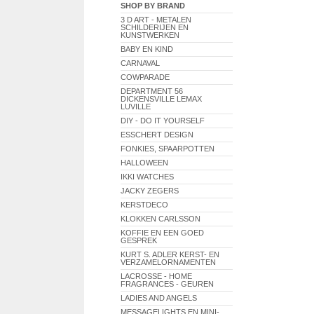
SHOP BY BRAND
3 D ART - METALEN
SCHILDERIJEN EN
KUNSTWERKEN
BABY EN KIND
CARNAVAL
COWPARADE
DEPARTMENT 56
DICKENSVILLE LEMAX
LUVILLE
DIY - DO IT YOURSELF
ESSCHERT DESIGN
FONKIES, SPAARPOTTEN
HALLOWEEN
IKKI WATCHES
JACKY ZEGERS
KERSTDECO
KLOKKEN CARLSSON
KOFFIE EN EEN GOED
GESPREK
KURT S. ADLER KERST- EN
VERZAMELORNAMENTEN
LACROSSE - HOME
FRAGRANCES - GEUREN
LADIES AND ANGELS
MESSAGELIGHTS EN MINI-