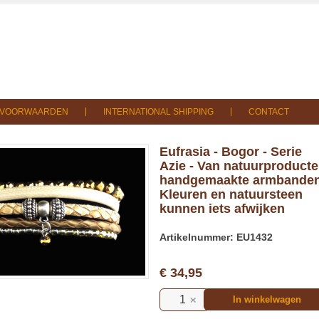
SVOORWAARDEN
INTERNATIONAL SHIPPING
CONTACT
Eufrasia - Bogor - Serie
Azie - Van natuurproduct
handgemaakte armbanden
Kleuren en natuursteen
kunnen iets afwijken
Artikelnummer: EU1432
€ 34,95
In winkelwagen