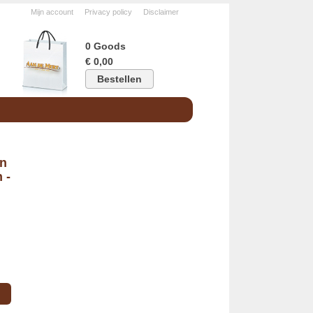
Mijn account
Privacy policy
Disclaimer
0 Goods
€ 0,00
Bestellen
en
 -