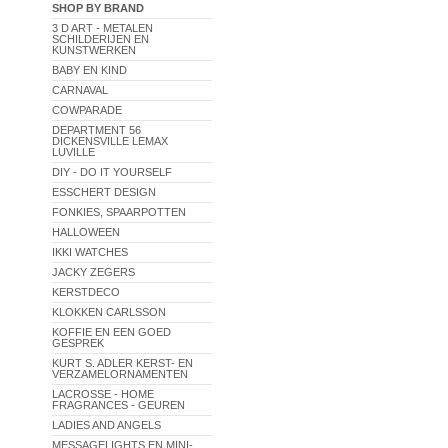
SHOP BY BRAND
3 D ART - METALEN
SCHILDERIJEN EN
KUNSTWERKEN
BABY EN KIND
CARNAVAL
COWPARADE
DEPARTMENT 56
DICKENSVILLE LEMAX
LUVILLE
DIY - DO IT YOURSELF
ESSCHERT DESIGN
FONKIES, SPAARPOTTEN
HALLOWEEN
IKKI WATCHES
JACKY ZEGERS
KERSTDECO
KLOKKEN CARLSSON
KOFFIE EN EEN GOED
GESPREK
KURT S. ADLER KERST- EN
VERZAMELORNAMENTEN
LACROSSE - HOME
FRAGRANCES - GEUREN
LADIES AND ANGELS
MESSAGELIGHTS EN MINI-