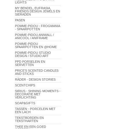
LIGHTS
MY BENDEL, EUFRASIA,
FRIENDS DESIGN JEWELS EN
SIERADEN
PASEN
POMME-PIDOU - FROGMANIA
- SPAARPOTTEN
POMME-PIDOU ANIWALL /
ANICOOL / ANIFRAME
POMME-PIDOU
SPAARPOTTEN EN @HOME
POMME-PIDOU STUDIO
DESIGN / STUDIO ART
PPD PORSELEIN EN
SERVETTEN
PRICE'S SCENTED CANDLES
AND STICKS
RÄDER - DESIGN STORIES
SCENTCHIPS
SIRIUS - SHINING MOMENTS -
DECORATIE MET
VERLICHTING
SOAP&GIFTS
TASSEN - PORCELEIN MET
EEN LACH
TEKSTBORDEN EN
TEKSTHARTEN
THEE EN EEN GOED