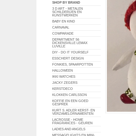
SHOP BY BRAND
3 D ART - METALEN
SCHILDERIJEN EN
KUNSTWERKEN
BABY EN KIND
CARNAVAL
COWPARADE
DEPARTMENT 56
DICKENSVILLE LEMAX
LUVILLE
DIY - DO IT YOURSELF
ESSCHERT DESIGN
FONKIES, SPAARPOTTEN
HALLOWEEN
IKKI WATCHES
JACKY ZEGERS
KERSTDECO
KLOKKEN CARLSSON
KOFFIE EN EEN GOED
GESPREK
KURT S. ADLER KERST- EN
VERZAMELORNAMENTEN
LACROSSE - HOME
FRAGRANCES - GEUREN
LADIES AND ANGELS
MESSAGELIGHTS EN MINI-