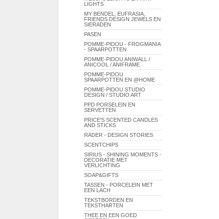
LIGHTS
MY BENDEL, EUFRASIA,
FRIENDS DESIGN JEWELS EN
SIERADEN
PASEN
POMME-PIDOU - FROGMANIA
- SPAARPOTTEN
POMME-PIDOU ANIWALL /
ANICOOL / ANIFRAME
POMME-PIDOU
SPAARPOTTEN EN @HOME
POMME-PIDOU STUDIO
DESIGN / STUDIO ART
PPD PORSELEIN EN
SERVETTEN
PRICE'S SCENTED CANDLES
AND STICKS
RÄDER - DESIGN STORIES
SCENTCHIPS
SIRIUS - SHINING MOMENTS -
DECORATIE MET
VERLICHTING
SOAP&GIFTS
TASSEN - PORCELEIN MET
EEN LACH
TEKSTBORDEN EN
TEKSTHARTEN
THEE EN EEN GOED