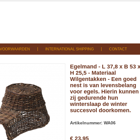
SVOORWAARDEN
INTERNATIONAL SHIPPING
CONTACT
Egelmand - L 37,8 x B 53 
H 25,5 - Materiaal
Wilgentakken - Een goed
nest is van levensbelang
voor egels. Hierin kunnen
zij gedurende hun
winterslaap de winter
succesvol doorkomen.
Artikelnummer: WA06
€ 23,95