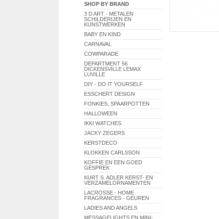
SHOP BY BRAND
3 D ART - METALEN
SCHILDERIJEN EN
KUNSTWERKEN
BABY EN KIND
CARNAVAL
COWPARADE
DEPARTMENT 56
DICKENSVILLE LEMAX
LUVILLE
DIY - DO IT YOURSELF
ESSCHERT DESIGN
FONKIES, SPAARPOTTEN
HALLOWEEN
IKKI WATCHES
JACKY ZEGERS
KERSTDECO
KLOKKEN CARLSSON
KOFFIE EN EEN GOED
GESPREK
KURT S. ADLER KERST- EN
VERZAMELORNAMENTEN
LACROSSE - HOME
FRAGRANCES - GEUREN
LADIES AND ANGELS
MESSAGELIGHTS EN MINI-