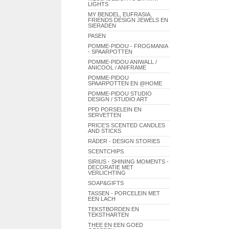
LIGHTS
MY BENDEL, EUFRASIA,
FRIENDS DESIGN JEWELS EN
SIERADEN
PASEN
POMME-PIDOU - FROGMANIA
- SPAARPOTTEN
POMME-PIDOU ANIWALL /
ANICOOL / ANIFRAME
POMME-PIDOU
SPAARPOTTEN EN @HOME
POMME-PIDOU STUDIO
DESIGN / STUDIO ART
PPD PORSELEIN EN
SERVETTEN
PRICE'S SCENTED CANDLES
AND STICKS
RÄDER - DESIGN STORIES
SCENTCHIPS
SIRIUS - SHINING MOMENTS -
DECORATIE MET
VERLICHTING
SOAP&GIFTS
TASSEN - PORCELEIN MET
EEN LACH
TEKSTBORDEN EN
TEKSTHARTEN
THEE EN EEN GOED