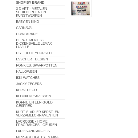
SHOP BY BRAND
3 D ART - METALEN
SCHILDERIJEN EN
KUNSTWERKEN
BABY EN KIND
CARNAVAL
COWPARADE
DEPARTMENT 56
DICKENSVILLE LEMAX
LUVILLE
DIY - DO IT YOURSELF
ESSCHERT DESIGN
FONKIES, SPAARPOTTEN
HALLOWEEN
IKKI WATCHES
JACKY ZEGERS
KERSTDECO
KLOKKEN CARLSSON
KOFFIE EN EEN GOED
GESPREK
KURT S. ADLER KERST- EN
VERZAMELORNAMENTEN
LACROSSE - HOME
FRAGRANCES - GEUREN
LADIES AND ANGELS
MESSAGELIGHTS EN MINI-