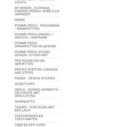
LIGHTS
MY BENDEL, EUFRASIA,
FRIENDS DESIGN JEWELS EN
SIERADEN
PASEN
POMME-PIDOU - FROGMANIA
- SPAARPOTTEN
POMME-PIDOU ANIWALL /
ANICOOL / ANIFRAME
POMME-PIDOU
SPAARPOTTEN EN @HOME
POMME-PIDOU STUDIO
DESIGN / STUDIO ART
PPD PORSELEIN EN
SERVETTEN
PRICE'S SCENTED CANDLES
AND STICKS
RÄDER - DESIGN STORIES
SCENTCHIPS
SIRIUS - SHINING MOMENTS -
DECORATIE MET
VERLICHTING
SOAP&GIFTS
TASSEN - PORCELEIN MET
EEN LACH
TEKSTBORDEN EN
TEKSTHARTEN
THEE EN EEN GOED