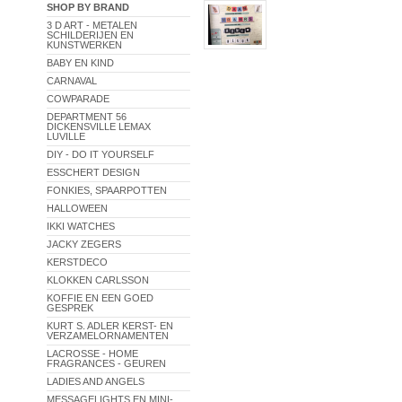
SHOP BY BRAND
3 D ART - METALEN
SCHILDERIJEN EN
KUNSTWERKEN
BABY EN KIND
CARNAVAL
COWPARADE
DEPARTMENT 56
DICKENSVILLE LEMAX
LUVILLE
DIY - DO IT YOURSELF
ESSCHERT DESIGN
FONKIES, SPAARPOTTEN
HALLOWEEN
IKKI WATCHES
JACKY ZEGERS
KERSTDECO
KLOKKEN CARLSSON
KOFFIE EN EEN GOED
GESPREK
KURT S. ADLER KERST- EN
VERZAMELORNAMENTEN
LACROSSE - HOME
FRAGRANCES - GEUREN
LADIES AND ANGELS
MESSAGELIGHTS EN MINI-