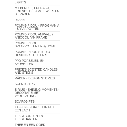
LIGHTS
MY BENDEL, EUFRASIA,
FRIENDS DESIGN JEWELS EN
SIERADEN
PASEN
POMME-PIDOU - FROGMANIA
- SPAARPOTTEN
POMME-PIDOU ANIWALL /
ANICOOL / ANIFRAME
POMME-PIDOU
SPAARPOTTEN EN @HOME
POMME-PIDOU STUDIO
DESIGN / STUDIO ART
PPD PORSELEIN EN
SERVETTEN
PRICE'S SCENTED CANDLES
AND STICKS
RÄDER - DESIGN STORIES
SCENTCHIPS
SIRIUS - SHINING MOMENTS -
DECORATIE MET
VERLICHTING
SOAP&GIFTS
TASSEN - PORCELEIN MET
EEN LACH
TEKSTBORDEN EN
TEKSTHARTEN
THEE EN EEN GOED