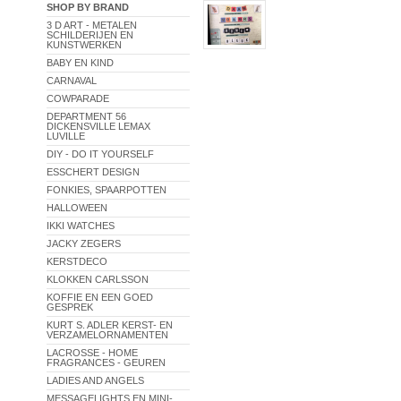
SHOP BY BRAND
3 D ART - METALEN
SCHILDERIJEN EN
KUNSTWERKEN
BABY EN KIND
CARNAVAL
COWPARADE
DEPARTMENT 56
DICKENSVILLE LEMAX
LUVILLE
DIY - DO IT YOURSELF
ESSCHERT DESIGN
FONKIES, SPAARPOTTEN
HALLOWEEN
IKKI WATCHES
JACKY ZEGERS
KERSTDECO
KLOKKEN CARLSSON
KOFFIE EN EEN GOED
GESPREK
KURT S. ADLER KERST- EN
VERZAMELORNAMENTEN
LACROSSE - HOME
FRAGRANCES - GEUREN
LADIES AND ANGELS
MESSAGELIGHTS EN MINI-