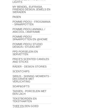
LIGHTS
MY BENDEL, EUFRASIA,
FRIENDS DESIGN JEWELS EN
SIERADEN
PASEN
POMME-PIDOU - FROGMANIA
- SPAARPOTTEN
POMME-PIDOU ANIWALL /
ANICOOL / ANIFRAME
POMME-PIDOU
SPAARPOTTEN EN @HOME
POMME-PIDOU STUDIO
DESIGN / STUDIO ART
PPD PORSELEIN EN
SERVETTEN
PRICE'S SCENTED CANDLES
AND STICKS
RÄDER - DESIGN STORIES
SCENTCHIPS
SIRIUS - SHINING MOMENTS -
DECORATIE MET
VERLICHTING
SOAP&GIFTS
TASSEN - PORCELEIN MET
EEN LACH
TEKSTBORDEN EN
TEKSTHARTEN
THEE EN EEN GOED