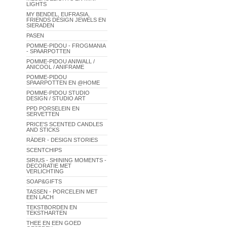
LIGHTS
MY BENDEL, EUFRASIA,
FRIENDS DESIGN JEWELS EN
SIERADEN
PASEN
POMME-PIDOU - FROGMANIA
- SPAARPOTTEN
POMME-PIDOU ANIWALL /
ANICOOL / ANIFRAME
POMME-PIDOU
SPAARPOTTEN EN @HOME
POMME-PIDOU STUDIO
DESIGN / STUDIO ART
PPD PORSELEIN EN
SERVETTEN
PRICE'S SCENTED CANDLES
AND STICKS
RÄDER - DESIGN STORIES
SCENTCHIPS
SIRIUS - SHINING MOMENTS -
DECORATIE MET
VERLICHTING
SOAP&GIFTS
TASSEN - PORCELEIN MET
EEN LACH
TEKSTBORDEN EN
TEKSTHARTEN
THEE EN EEN GOED