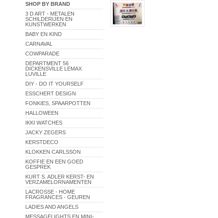
SHOP BY BRAND
3 D ART - METALEN
SCHILDERIJEN EN
KUNSTWERKEN
BABY EN KIND
CARNAVAL
COWPARADE
DEPARTMENT 56
DICKENSVILLE LEMAX
LUVILLE
DIY - DO IT YOURSELF
ESSCHERT DESIGN
FONKIES, SPAARPOTTEN
HALLOWEEN
IKKI WATCHES
JACKY ZEGERS
KERSTDECO
KLOKKEN CARLSSON
KOFFIE EN EEN GOED
GESPREK
KURT S. ADLER KERST- EN
VERZAMELORNAMENTEN
LACROSSE - HOME
FRAGRANCES - GEUREN
LADIES AND ANGELS
MESSAGELIGHTS EN MINI-