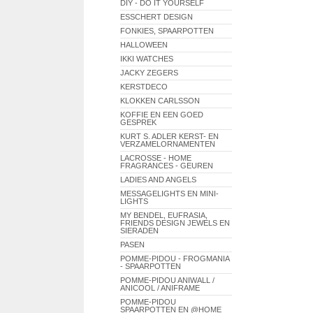
DIY - DO IT YOURSELF
ESSCHERT DESIGN
FONKIES, SPAARPOTTEN
HALLOWEEN
IKKI WATCHES
JACKY ZEGERS
KERSTDECO
KLOKKEN CARLSSON
KOFFIE EN EEN GOED
GESPREK
KURT S. ADLER KERST- EN
VERZAMELORNAMENTEN
LACROSSE - HOME
FRAGRANCES - GEUREN
LADIES AND ANGELS
MESSAGELIGHTS EN MINI-
LIGHTS
MY BENDEL, EUFRASIA,
FRIENDS DESIGN JEWELS EN
SIERADEN
PASEN
POMME-PIDOU - FROGMANIA
- SPAARPOTTEN
POMME-PIDOU ANIWALL /
ANICOOL / ANIFRAME
POMME-PIDOU
SPAARPOTTEN EN @HOME