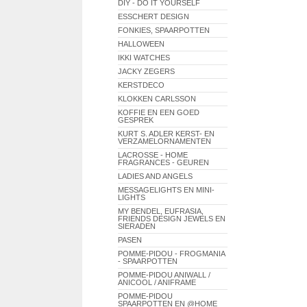
DIY - DO IT YOURSELF
ESSCHERT DESIGN
FONKIES, SPAARPOTTEN
HALLOWEEN
IKKI WATCHES
JACKY ZEGERS
KERSTDECO
KLOKKEN CARLSSON
KOFFIE EN EEN GOED
GESPREK
KURT S. ADLER KERST- EN
VERZAMELORNAMENTEN
LACROSSE - HOME
FRAGRANCES - GEUREN
LADIES AND ANGELS
MESSAGELIGHTS EN MINI-
LIGHTS
MY BENDEL, EUFRASIA,
FRIENDS DESIGN JEWELS EN
SIERADEN
PASEN
POMME-PIDOU - FROGMANIA
- SPAARPOTTEN
POMME-PIDOU ANIWALL /
ANICOOL / ANIFRAME
POMME-PIDOU
SPAARPOTTEN EN @HOME